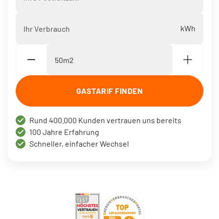
Ihr Verbrauch
*
Ladelösungen für Mehrparteienhäuser
Um- und Einzug
Solar Fix Strom
PASSEND DAZU
Die Mark-E App
Ladestation finden
GASTARIF FINDEN
Services via WhatsApp
Ladestation vorschlagen
Rund 400.000 Kunden vertrauen uns bereits
100 Jahre Erfahrung
Vertrag kündigen
Schneller, einfacher Wechsel
BERATUNG
Hilfecenter FAQ