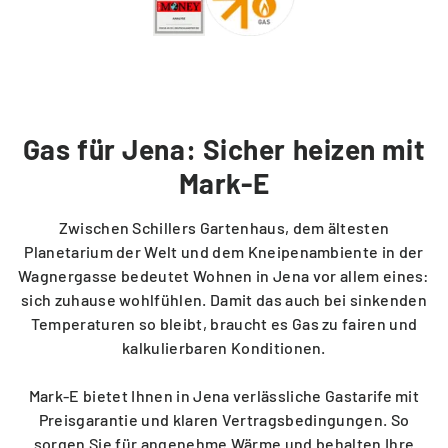
Tarifwechsel leicht gemacht
Kontakt
Gas für Jena: Sicher heizen mit
Service vor Ort
Mark-E
VORTEILE
Zwischen Schillers Gartenhaus, dem ältesten
Planetarium der Welt und dem Kneipenambiente in der
Energiespar-Programm
Wagnergasse bedeutet Wohnen in Jena vor allem eines:
sich zuhause wohlfühlen. Damit das auch bei sinkenden
Temperaturen so bleibt, braucht es Gas zu fairen und
Kunden werben
kalkulierbaren Konditionen.
Mark-E bietet Ihnen in Jena verlässliche Gastarife mit
Bonusprogramm (App)
Preisgarantie und klaren Vertragsbedingungen. So
sorgen Sie für angenehme Wärme und behalten Ihre