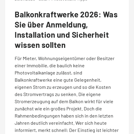
Ladelösungen für Mehrparteienhäuser
Balkonkraftwerke 2026: Was
Um- und Einzug
Solar Fix Strom
Sie über Anmeldung,
PASSEND DAZU
Installation und Sicherheit
Die Mark-E App
wissen sollten
Ladestation finden
Für Mieter, Wohnungseigentümer oder Besitzer
Services via WhatsApp
einer Immobilie, die baulich keine
Ladestation vorschlagen
Photovoltaikanlage zulässt, sind
Balkonkraftwerke eine gute Gelegenheit,
Vertrag kündigen
eigenen Strom zu erzeugen und so die Kosten
des Stromvertrags zu senken. Die eigene
Stromerzeugung auf dem Balkon wirkt für viele
BERATUNG
zunächst wie ein großes Projekt. Doch die
Hilfecenter FAQ
Rahmenbedingungen haben sich in den letzten
Jahren deutlich vereinfacht. Wer sich heute
informiert, merkt schnell: Der Einstieg ist leichter