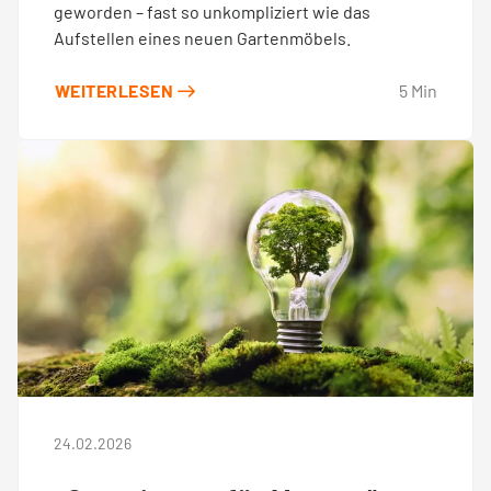
geworden – fast so unkompliziert wie das
Tarifwechsel leicht gemacht
Aufstellen eines neuen Gartenmöbels.
WEITERLESEN
5
Min
Kontakt
Service vor Ort
VORTEILE
Energiespar-Programm
Kunden werben
24.02.2026
Bonusprogramm (App)