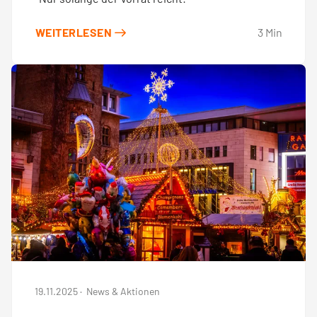
WEITERLESEN
3
Min
19.11.2025
·
News & Aktionen