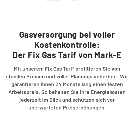
Kontakt
Gasversorgung bei voller
Service vor Ort
Kostenkontrolle:
Der Fix Gas Tarif von Mark-E
VORTEILE
Mit unserem Fix Gas Tarif profitieren Sie von
Energiespar-Progr
stabilen Preisen und voller Planungssicherheit. Wir
garantieren Ihnen 24 Monate lang einen festen
Arbeitspreis. So behalten Sie Ihre Energiekosten
Kunden werben
jederzeit im Blick und schützen sich vor
unerwarteten Preiserhöhungen.
Bonusprogramm (Ap