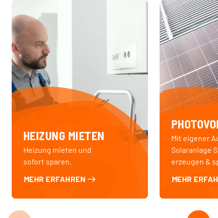
PHOTOVO
HEIZUNG MIETEN
Mit eigener A
Heizung mieten und
Solaranlage 
sofort sparen.
erzeugen & s
MEHR ERFAHREN
MEHR ERFA