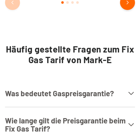
Häufig gestellte Fragen zum Fix
Gas Tarif von Mark-E
Was bedeutet Gaspreisgarantie?
Sie erhalten einen festen Arbeitspreis pro Kilowattstunde.
Bei Gas garantiert Mark-E die Nettopreise bis zum Ablauf
Wie lange gilt die Preisgarantie beim
der vertraglich vereinbarten Preisgarantiezeit.
Fix Gas Tarif?