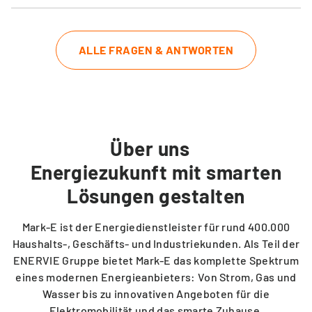
Wenn die Umsatz- bzw. Energiesteuer auf Erdgas ,
Umlagen oder Abgaben auf den Gaspreis steigen bzw.
sinken sollten, geben wir diese Be- bzw. Entlastung an Sie
ALLE FRAGEN & ANTWORTEN
weiter.
Darüber hinaus geben wir möglicherweise die
Belastungen, die durch vom Gesetzgeber neu erhobene
Steuern, Abgaben und Umlagen nach Vertragsabschluss
Über uns
entstehen, an Sie weiter. All diese Komponenten müssen
wir an den Fiskus abführen.
Energiezukunft mit smarten
Lösungen gestalten
Mark-E ist der Energiedienstleister für rund 400.000
Haushalts-, Geschäfts- und Industriekunden. Als Teil der
ENERVIE Gruppe bietet Mark-E das komplette Spektrum
eines modernen Energieanbieters: Von Strom, Gas und
Wasser bis zu innovativen Angeboten für die
Elektromobilität und das smarte Zuhause.