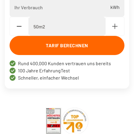
Ihr Verbrauch
*
Um- und Einzug
Ladelösungen für M
Solar Fix Strom
Die Mark-E App
PASSEND DAZU
Ladestation fi
TARIF BERECHNEN
Services via Whats
Rund 400.000 Kunden vertrauen uns bereits
Ladestation v
100 Jahre ErfahrungTest
Vertrag kündigen
Schneller, einfacher Wechsel
BERATUNG
Hilfecenter FAQ
Tarifwechsel leicht