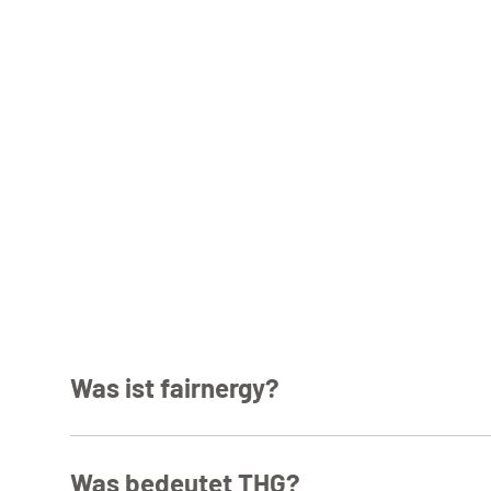
Was ist fairnergy?
fairnergy
ist die Online-Plattform zur Registrierung d
Was bedeutet THG?