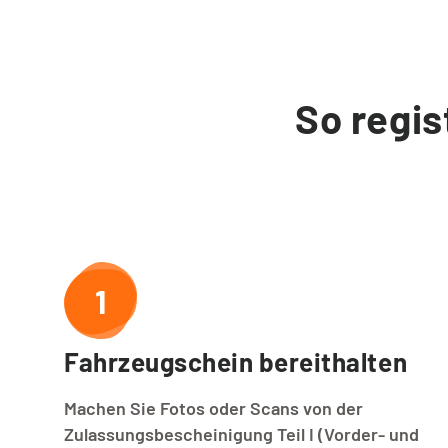
Kontakt
So regis
Service vor Ort
VORTEILE
Energiespar-Programm
1
Kunden werben
Fahrzeugschein bereithalten
Bonusprogramm (App)
Machen Sie Fotos oder Scans von der
Zulassungsbescheinigung Teil I (Vorder- und