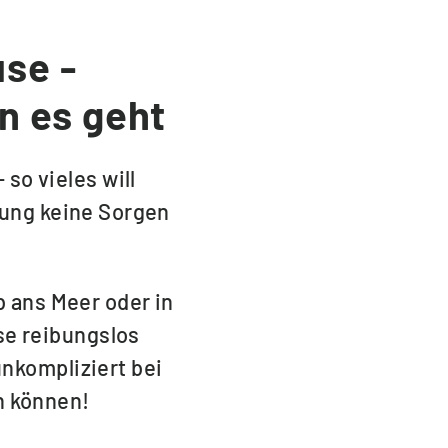
use -
n es geht
so vieles will
gung keine Sorgen
b ans Meer oder in
se reibungslos
nkompliziert bei
n können!