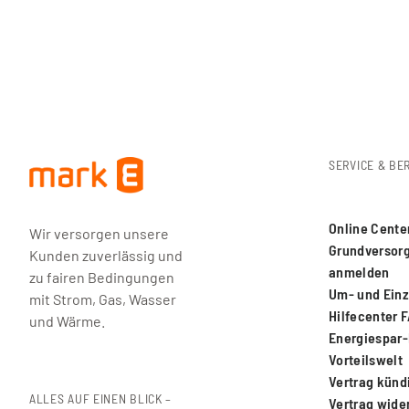
dabei: Sie sind voll flexibel.
Schlüssel abgeben
Rundfunk anmelden, z.B. online auf
www.rundfunkb
Nachsendeauftrag bei der Post einrichten:
www.na
Adresse ändern: Denken Sie an Arbeitgeber, Ämter
Parkplatz für den Umzugswagen organisieren: Halt
Finanzamt, Vereine …
Und spätenstes 14 Tage vor dem Umzug:
Mark-E informieren Gern leiten wir bis zu Ihrem Umzug a
SERVICE & BE
gewünschten Tag und Ihr neuer Vertrag beginnt eben
Online Cente
Wir versorgen unsere
Grundversor
Kunden zuverlässig und
anmelden
zu fairen Bedingungen
Um- und Ein
mit Strom, Gas, Wasser
Hilfecenter 
und Wärme.
Energiespar
Vorteilswelt
Vertrag künd
ALLES AUF EINEN BLICK –
Vertrag wide