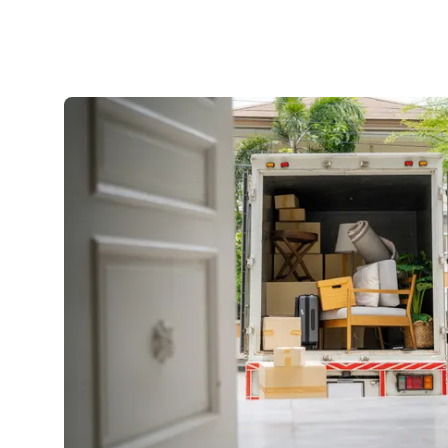
Kontakt
Service vor Ort
VORTEILE
Energiespar-Programm
Kunden werben
Bonusprogramm (App)