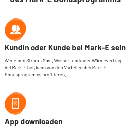
Tarifwechsel leicht gemacht
Kontakt
Kundin oder Kunde bei Mark-E sein 
Service vor Ort
Wer einen Strom-, Gas-, Wasser- und/oder Wärmevertrag
VORTEILE
bei Mark-E hat, kann von den Vorteilen des Mark-E
Bonusprogramms profitieren.
Energiespar-Programm
Kunden werben
App downloaden
Bonusprogramm (App)