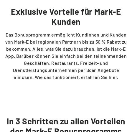
Exklusive Vorteile für Mark-E
Ladelösungen für Mehrparteienhäuser
Um- und Einzug
Solar Fix Strom
Kunden
PASSEND DAZU
Das Bonusprogramm ermöglicht Kundinnen und Kunden
Die Mark-E App
von Mark-E bei regionalen Partnern bis zu 50 % Rabatt zu
Ladestation finden
bekommen. Alles, was Sie dazu brauchen, ist die Mark-E
App. Darüber können Sie einfach bei den teilnehmenden
Services via WhatsApp
Geschäften, Restaurants, Freizeit- und
Ladestation vorschlagen
Dienstleistungsunternehmen per Scan Angebote
einlösen. Wie das funktioniert, erfahren Sie hier.
Vertrag kündigen
BERATUNG
Hilfecenter FAQ
In 3 Schritten zu allen Vorteilen
des Mark-E Bonusprogramms