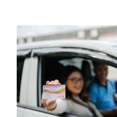
Kontakt
Service vor Ort
VORTEILE
Energiespar-Programm
Kunden werben
Bonusprogramm (App)