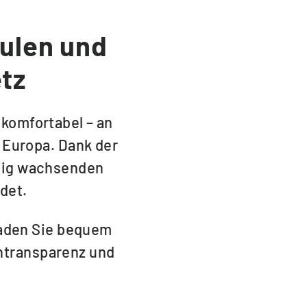
äulen und
tz
 komfortabel – an
 Europa. Dank der
etig wachsenden
det.
 laden Sie bequem
entransparenz und