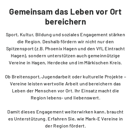
Gemeinsam das Leben vor Ort
Ladelösungen für Mehrparteienhäuser
Um- und Einzug
Solar Fix Strom
bereichern
PASSEND DAZU
Sport, Kultur, Bildung und soziales Engagement stärken
Die Mark-E App
die Region. Deshalb fördern wir nicht nur den
Ladestation finden
Spitzensport (z.B. Phoenix Hagen und den VfL Eintracht
Hagen), sondern unterstützen auch gemeinnützige
Services via WhatsApp
Vereine in Hagen, Herdecke und im Märkischen Kreis.
Ladestation vorschlagen
Ob Breitensport, Jugendarbeit oder kulturelle Projekte –
Vertrag kündigen
Vereine leisten wertvolle Arbeit und bereichern das
Leben der Menschen vor Ort. Ihr Einsatz macht die
Region lebens- und liebenswert.
BERATUNG
Damit dieses Engagement weiterwirken kann, braucht
Hilfecenter FAQ
es Unterstützung. Erfahren Sie, wie Mark-E Vereine in
der Region fördert.