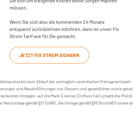
Sie sich um steigende Kosten keine Sorgen machen
müssen.
Wenn Sie sich also die kommenden 24 Monate
entspannt zurücklehnen möchten, dann ist unser Fix
Strom Tarif wie für Sie gemacht.
JETZT FIX STROM SICHERN
 Nettopreise bis zum Ablauf der vertraglich vereinbarten Preisgarantieze
derungen und Neueinführungen von Steuern und gesetzlichen sowie gesetz
anlassten Umlagen, auf die Mark-E keinen Einfluss hat („staatliche Preisb
re-Netzumlage gemäß §17 EnWG, die Umlage gemäß §19 StromNEV sowie d