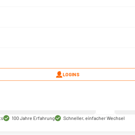
Mark-E App
LOGINS
den
Ihr Verbrauch
*
ts
100 Jahre Erfahrung
Schneller, einfacher Wechsel