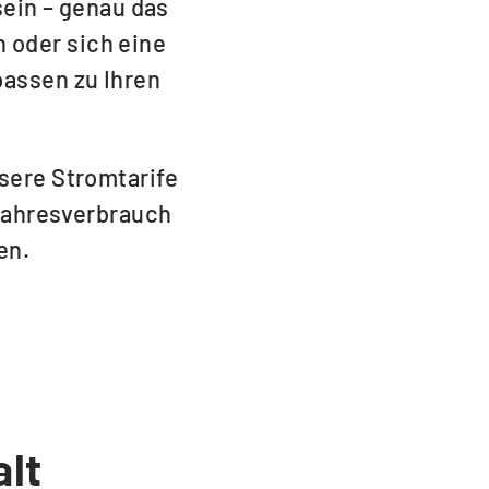
 sein – genau das
n oder sich eine
passen zu Ihren
sere Stromtarife
 Jahresverbrauch
en.
alt