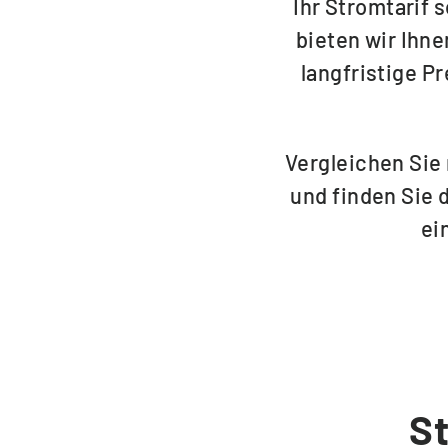
Ihr Stromtarif s
bieten wir Ihne
Kontakt
langfristige P
Service vor Ort
Vergleichen Sie
und finden Sie 
VORTEILE
ei
Energiespar-Programm
Kunden werben
Bonusprogramm (App)
St