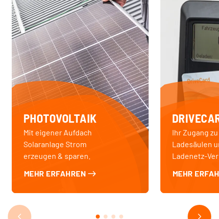
PHOTOVOLTAIK
DRIVECA
Mit eigener Aufdach
Ihr Zugang zu
Solaranlage Strom
Ladesäulen 
erzeugen & sparen.
Ladenetz-Ver
MEHR ERFAHREN
MEHR ERFA