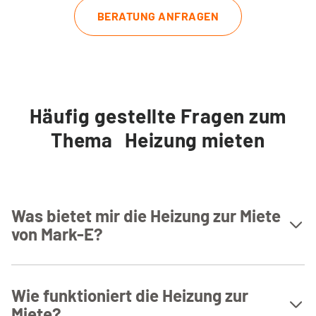
BERATUNG ANFRAGEN
Häufig gestellte Fragen zum
Thema Heizung mieten
Was bietet mir die Heizung zur Miete
von Mark-E?
Genießen Sie eine moderne Gasbrennwertheizung zur
Miete – ohne eigene Investition, mit voller Kostenkontrolle.
Wie funktioniert die Heizung zur
Installation, Wartung und Reparaturen sind inklusive. Sie
Miete?