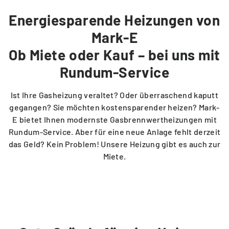
Energiesparende Heizungen von
Ladelösungen für Mehrparteienhäuser
Um- und Einzug
Solar Fix Strom
Mark-E
Ob Miete oder Kauf – bei uns mit
PASSEND DAZU
Die Mark-E App
Rundum-Service
Ladestation finden
Ist Ihre Gasheizung veraltet? Oder überraschend kaputt
Services via WhatsApp
gegangen? Sie möchten kostensparender heizen? Mark-
Ladestation vorschlagen
E bietet Ihnen modernste Gasbrennwertheizungen mit
Rundum-Service. Aber für eine neue Anlage fehlt derzeit
Vertrag kündigen
das Geld? Kein Problem! Unsere Heizung gibt es auch zur
Miete.
BERATUNG
Hilfecenter FAQ