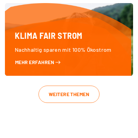
KLIMA FAIR STROM
Nachhaltig sparen mit 100% Ökostrom
MEHR ERFAHREN
WEITERE THEMEN