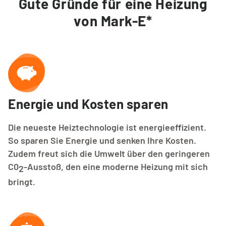
Gute Gründe für eine Heizung
Tarifwechsel leicht gemacht
von Mark-E*
Kontakt
Service vor Ort
Energie und Kosten sparen
VORTEILE
Die neueste Heiztechnologie ist energieeffizient.
Energiespar-Programm
So sparen Sie Energie und senken Ihre Kosten.
Zudem freut sich die Umwelt über den geringeren
C0
-Ausstoß, den eine moderne Heizung mit sich
2
Kunden werben
bringt.
Bonusprogramm (App)