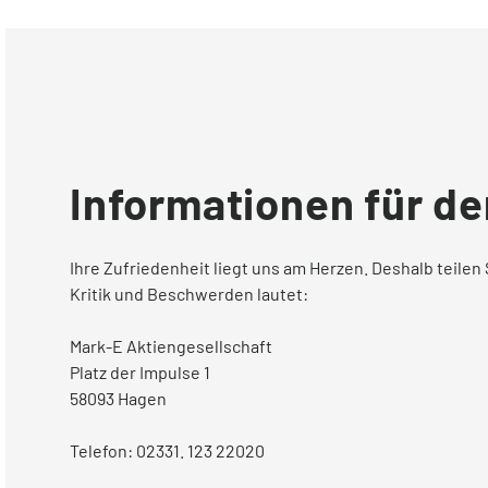
Mieterstrom exklusiv
Um- und Einzug
Ladelösungen für Mehrparteienhäuser
Solar Fix Strom
Die Mark-E App
PASSEND DAZU
Ladestation finden
Informationen für den
Services via WhatsApp
Ladestation vorschlagen
Ihre Zufriedenheit liegt uns am Herzen. Deshalb teilen 
Vertrag kündigen
Kritik und Beschwerden lautet:
Mark-E Aktiengesellschaft
BERATUNG
Platz der Impulse 1
Hilfecenter FAQ
58093 Hagen
Telefon: 02331. 123 22020
Tarifwechsel leicht gemacht