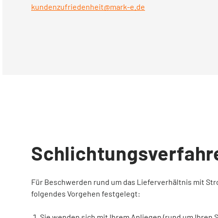
kundenzufriedenheit@mark-e.de
Kontakt
Service vor Ort
VORTEILE
Energiespar-Programm
Schlichtungsverfahr
Kunden werben
Für Beschwerden rund um das Lieferverhältnis mit Str
Bonusprogramm (App)
folgendes Vorgehen festgelegt:
Sie wenden sich mit Ihrem Anliegen (rund um Ihren 