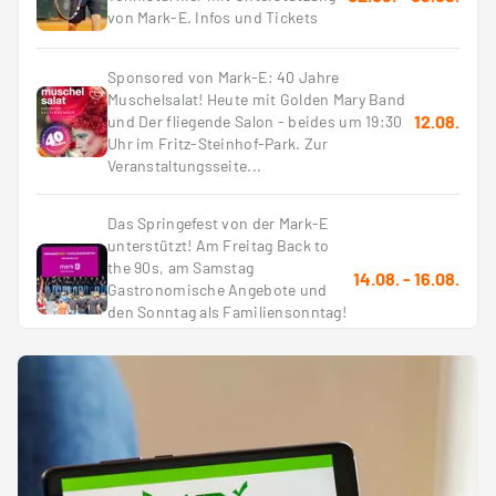
von Mark-E. Infos und Tickets
Sponsored von Mark-E: 40 Jahre
Muschelsalat! Heute mit Golden Mary Band
12.08.
und Der fliegende Salon - beides um 19:30
Uhr im Fritz-Steinhof-Park. Zur
Veranstaltungsseite...
Das Springefest von der Mark-E
unterstützt! Am Freitag Back to
the 90s, am Samstag
14.08.
-
16.08.
Gastronomische Angebote und
den Sonntag als Familiensonntag!
Hier zur Veranstaltungsseite...
Powerd by Mark-E: 40 Jahre Muschelsalat!
Heute mit Seydin und Band um 18:30 Uhr
26.08.
und Theater Antagon um 20 Uhr im
Hamecke Park - zur Veranstaltungsseite ...