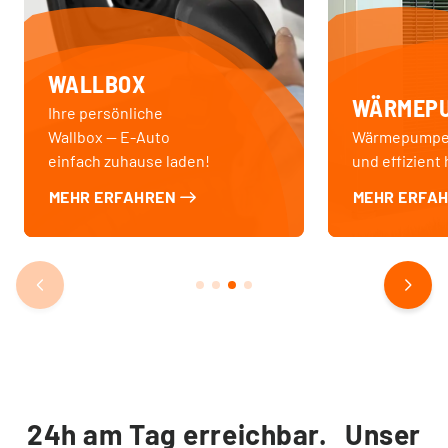
WALLBOX
WÄRMEP
Ihre persönliche
Wallbox — E-Auto
Wärmepumpe
einfach zuhause laden!
und effizient 
MEHR ERFAHREN
MEHR ERFA
24h am Tag erreichbar. Unser