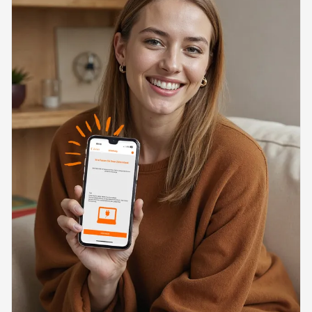
Info-Abend im Forum Hagen: Wärme
23.09.
clever nutzen - Welche Möglichkeiten
und Optionen sind für mich sinnvoll?
18:00
Uhr
Hier anmelden!
Unterstützung der Mark-E bei den
26.09.
-
27.09.
Hemeraner Herbsttagen! Hier geht
es zur Veranstaltungsseite...
Halveraner Herbst von der Mark-E
27.09.
unterstützt! Viele Angebote in der Halver
Innenstadt - hier zur Veranstaltungsseite...
Info-Abend im Forum Hagen:
14.10.
Dynamischer Tarif – Wann ist er
sinnvoll und welche Alternativen gibt
18:00
Uhr
es? Hier anmelden!
Energiewende erleben: Dynamischer
10.11.
Tarif – Wann ist er sinnvoll und welche