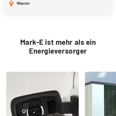
Tarifwechsel leicht gemacht
Wasser
Kontakt
Mark-E ist mehr als ein
Service vor Ort
Energieversorger
VORTEILE
Energiespar-Programm
Kunden werben
Bonusprogramm (App)