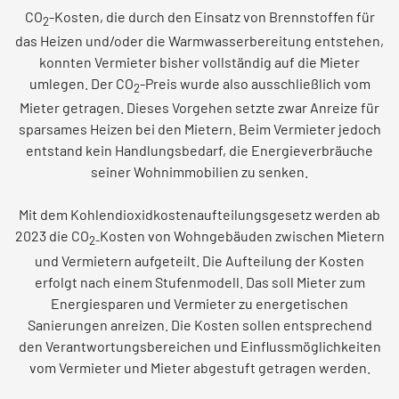
CO
-Kosten, die durch den Einsatz von Brennstoffen für
2
Ladelösungen für Mehrparteienhäuser
das Heizen und/oder die Warmwasserbereitung entstehen,
Um- und Einzug
Solar Fix Strom
konnten Vermieter bisher vollständig auf die Mieter
umlegen. Der CO
-Preis wurde also ausschließlich vom
2
PASSEND DAZU
Mieter getragen. Dieses Vorgehen setzte zwar Anreize für
Die Mark-E App
sparsames Heizen bei den Mietern. Beim Vermieter jedoch
Ladestation finden
entstand kein Handlungsbedarf, die Energieverbräuche
seiner Wohnimmobilien zu senken.
Services via WhatsApp
Ladestation vorschlagen
Mit dem Kohlendioxidkostenaufteilungsgesetz werden ab
2023 die CO
Kosten von Wohngebäuden zwischen Mietern
2-
Vertrag kündigen
und Vermietern aufgeteilt. Die Aufteilung der Kosten
erfolgt nach einem Stufenmodell. Das soll Mieter zum
Energiesparen und Vermieter zu energetischen
BERATUNG
Sanierungen anreizen. Die Kosten sollen entsprechend
Hilfecenter FAQ
den Verantwortungsbereichen und Einflussmöglichkeiten
vom Vermieter und Mieter abgestuft getragen werden.