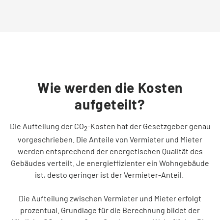
Tarifwechsel leicht gemacht
Kontakt
Service vor Ort
Wie werden die Kosten
aufgeteilt?
VORTEILE
Die Aufteilung der CO
-Kosten hat der Gesetzgeber genau
2
Energiespar-Programm
vorgeschrieben. Die Anteile von Vermieter und Mieter
werden entsprechend der energetischen Qualität des
Gebäudes verteilt. Je energieffizienter ein Wohngebäude
Kunden werben
ist, desto geringer ist der Vermieter-Anteil.
Die Aufteilung zwischen Vermieter und Mieter erfolgt
Bonusprogramm (App)
prozentual. Grundlage für die Berechnung bildet der