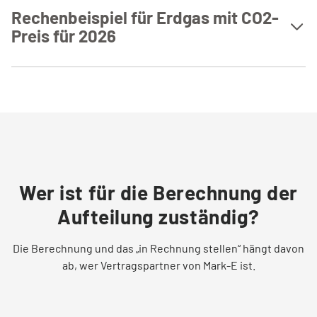
Rechenbeispiel für Erdgas mit CO2-
Preis für 2026
Angaben zum Beispiel:
Der Erdgasverbrauch eines Zweifamilienhaus beträgt:
30.000 kWh/Jahr
2
Das Haus hat eine Wohnfläche von 250 m
Berechnung der Anteile:
Wer ist für die Berechnung der
Aufteilung zuständig?
30.000 kWh* 0,20088 CO
/kWh = 6.026,4 kg
2
Die Berechnung und das „in Rechnung stellen“ hängt davon
2
6.026,4 kg / 250 m2= 24,11 kg/m
ab, wer Vertragspartner von Mark-E ist.
24,11 liegt in obiger Tabelle in der Spanne zwischen 22-27.