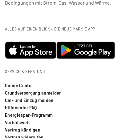
Bedingungen mit Strom, Gas, Wasser und Wärme.
(BMWK).
ZUM ONLINE-TOOL DES BMWK
ALLES AUF EINEN BLICK – DIE NEUE MARK-E APP
CO2-Preis und Emissionsfaktor für Erdgas
entsprechen den Vorgaben im Tool.
SERVICE & BERATUNG
Online Center
Grundversorgung anmelden
Um- und Einzug melden
Hilfecenter FAQ
Energiespar-Programm
Vorteilswelt
Vertrag kündigen
Vertrag widerrufen