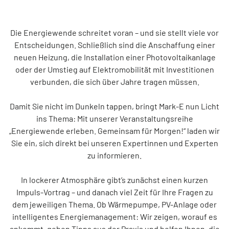
Tarifwechsel leicht gemacht
Die Energiewende schreitet voran – und sie stellt viele vor
Kontakt
Entscheidungen. Schließlich sind die Anschaffung einer
neuen Heizung, die Installation einer Photovoltaikanlage
oder der Umstieg auf Elektromobilität mit Investitionen
Service vor Ort
verbunden, die sich über Jahre tragen müssen.
Damit Sie nicht im Dunkeln tappen, bringt Mark-E nun Licht
VORTEILE
ins Thema: Mit unserer Veranstaltungsreihe
„Energiewende erleben. Gemeinsam für Morgen!“ laden wir
Energiespar-Programm
Sie ein, sich direkt bei unseren Expertinnen und Experten
zu informieren.
Kunden werben
In lockerer Atmosphäre gibt’s zunächst einen kurzen
Impuls-Vortrag – und danach viel Zeit für Ihre Fragen zu
dem jeweiligen Thema. Ob Wärmepumpe, PV-Anlage oder
Bonusprogramm (App)
intelligentes Energiemanagement: Wir zeigen, worauf es
ankommt, geben Tipps aus der Praxis und helfen Ihnen, die