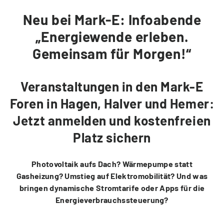
Neu bei Mark-E: Infoabende
Ladelösungen für Mehrparteienhäuser
Um- und Einzug
Solar Fix Strom
„Energiewende erleben.
Gemeinsam für Morgen!“
PASSEND DAZU
Die Mark-E App
Ladestation finden
Veranstaltungen in den Mark-E
Foren in Hagen, Halver und Hemer:
Services via WhatsApp
Ladestation vorschlagen
Jetzt anmelden und kostenfreien
Platz sichern
Vertrag kündigen
Photovoltaik aufs Dach? Wärmepumpe statt
BERATUNG
Gasheizung? Umstieg auf Elektromobilität? Und was
bringen dynamische Stromtarife oder Apps für die
Hilfecenter FAQ
Energieverbrauchssteuerung?