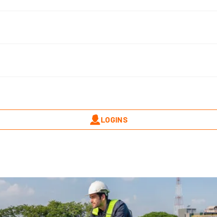
hen Photovoltaikanlage senken Unternehmen ihre Stromk
Direktvermarktung. Worauf es bei Planung, Ausrichtung 
 E bei der Vermarktung unterstützt, erfahren Sie hier.
22
Zuletzt aktualisiert
:
23.04.2025
Kategorie
:
Solar / Photov
Mark-E App
LOGINS