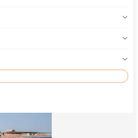
osten und erzielen
und Technik
oltaik
&
Tipps