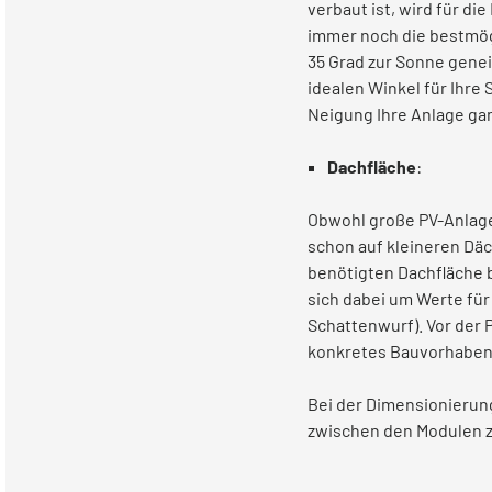
verbaut ist, wird für d
immer noch die bestmögl
35 Grad zur Sonne gene
idealen Winkel für Ihre
Neigung Ihre Anlage gan
Dachfläche
:
Obwohl große PV-Anlagen
schon auf kleineren Däc
benötigten Dachfläche b
sich dabei um Werte für
Schattenwurf). Vor der P
konkretes Bauvorhaben
Bei der Dimensionierun
zwischen den Modulen z