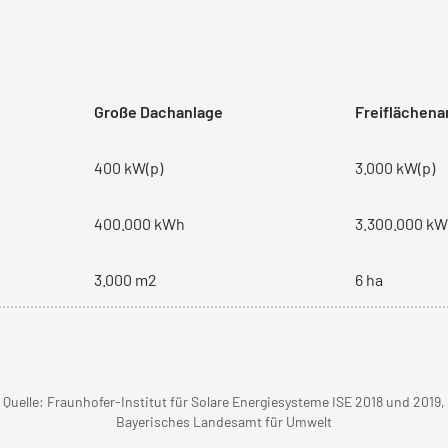
Große Dachanlage
Freiflächena
400 kW(p)
3.000 kW(p)
400.000 kWh
3.300.000 k
3.000 m2
6 ha
Quelle: Fraunhofer-Institut für Solare Energiesysteme ISE 2018 und 2019,
Bayerisches Landesamt für Umwelt