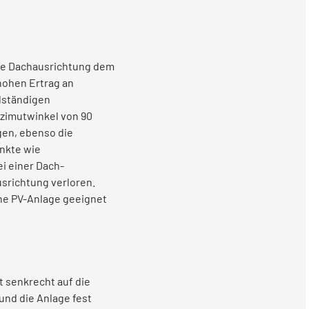
che Dachausrichtung dem
hohen Ertrag an
llständigen
Azimutwinkel von 90
gen, ebenso die
unkte wie
i einer Dach-
srichtung verloren.
ine PV-Anlage geeignet
t senkrecht auf die
und die Anlage fest