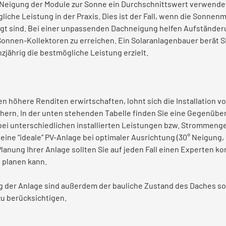
ie Neigung der Module zur Sonne ein Durchschnittswert verwendet
iche Leistung in der Praxis. Dies ist der Fall, wenn die Sonne
igt sind. Bei einer unpassenden Dachneigung helfen Aufständer
 Sonnen-Kollektoren zu erreichen. Ein Solaranlagenbauer berät S
zjährig die bestmögliche Leistung erzielt.
 höhere Renditen erwirtschaften, lohnt sich die Installation v
hern. In der unten stehenden Tabelle finden Sie eine Gegenübe
ei unterschiedlichen installierten Leistungen bzw. Strommenge
 eine “ideale” PV-Anlage bei optimaler Ausrichtung (30° Neigung
lanung Ihrer Anlage sollten Sie auf jeden Fall einen Experten kon
 planen kann.
g der Anlage sind außerdem der bauliche Zustand des Daches s
u berücksichtigen.