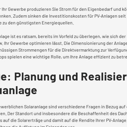
ür Ihr Gewerbe produzieren Sie Strom für den Eigenbedarf und k
nken. Zudem sinken die Investitionskosten für PV-Anlagen seit 
e zu den günstigsten Energiequellen.
lage ist es ratsam, bereits im Vorfeld zu überlegen, wie sich de
w. Ihr Gewerbe optimieren lässt. Die Dimensionierung der Anla
hüssigen Strommengen für die Direktvermarktung zur Verfügun
ps spielen eine wichtige Rolle, um Ihre Anlage effizient zu betr
e: Planung und Realisie
uanlage
gewerblichen Solaranlage sind verschiedene Fragen in Bezug au
lären. Der Standort und insbesondere die Beschaffenheit des D
 auf die Solarerträge und damit auf die Rendite Ihrer PV-Anlage
Ihnen die Auflistung im Folgenden vor.