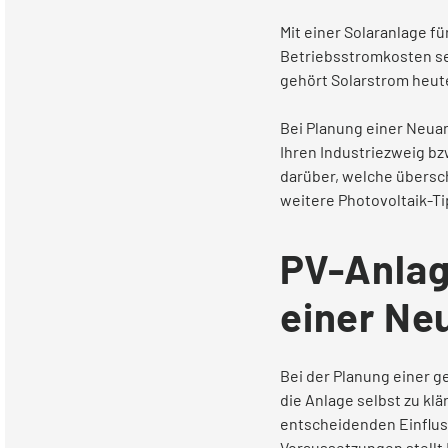
Mit einer Solaranlage f
Betriebsstromkosten se
Kontakt
gehört Solarstrom heut
Bei Planung einer Neuan
Service vor Ort
Ihren Industriezweig bz
darüber, welche übersc
weitere Photovoltaik-Tip
VORTEILE
Energiespar-Programm
PV-Anlag
einer Ne
Kunden werben
Bei der Planung einer 
Bonusprogramm (App)
die Anlage selbst zu k
entscheidenden Einfluss
Voraussetzungen stellt 