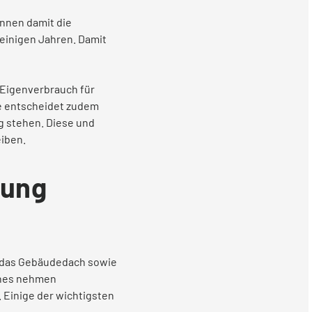
önnen damit die
einigen Jahren. Damit
r Eigenverbrauch für
ge entscheidet zudem
g stehen. Diese und
eiben.
rung
f das Gebäudedach sowie
aches nehmen
. Einige der wichtigsten