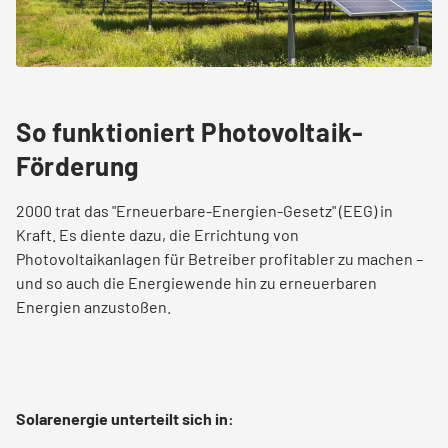
Tarifwechsel leicht gemacht
Kontakt
So funktioniert Photovoltaik-
Förderung
Service vor Ort
2000 trat das "Erneuerbare-Energien-Gesetz" (EEG) in
VORTEILE
Kraft. Es diente dazu, die Errichtung von
Photovoltaikanlagen für Betreiber profitabler zu machen –
Energiespar-Programm
und so auch die Energiewende hin zu erneuerbaren
Energien anzustoßen.
Kunden werben
Bonusprogramm (App)
Solarenergie unterteilt sich in: