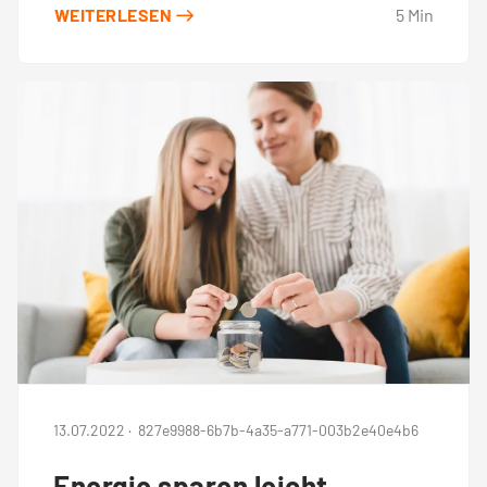
WEITERLESEN
5
Min
13.07.2022
·
827e9988-6b7b-4a35-a771-003b2e40e4b6
Energie sparen leicht