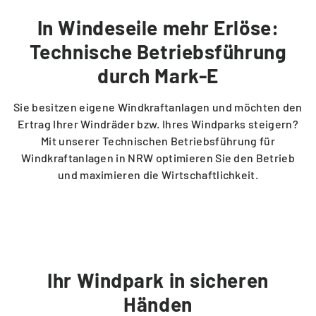
In Windeseile mehr Erlöse:
Energiehandel
PASSEND DAZU
Technische Betriebsführung
durch Mark-E
Ladestation finden
Windkraft Fläche verpachten
Sie besitzen eigene Windkraftanlagen und möchten den
Ertrag Ihrer Windräder bzw. Ihres Windparks steigern?
Ladestation vorschlagen
Mit unserer Technischen Betriebsführung für
Betriebsführung Windkraft
Windkraftanlagen in NRW optimieren Sie den Betrieb
und maximieren die Wirtschaftlichkeit.
DriveCard
Direktvermarktung Kundenportal
Vario Strom
Grundversorgung
Ihr Windpark in sicheren
Händen